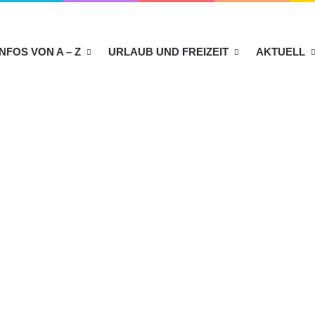
INFOS VON A – Z
URLAUB UND FREIZEIT
AKTUELL