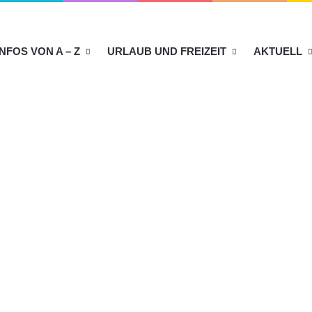
INFOS VON A – Z
URLAUB UND FREIZEIT
AKTUELL