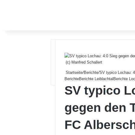
(c) Manfred Schallert
Startseite
/
Berichte
/
SV typico Lochau: 
Berichte
Berichte Leiblachtal
Berichte Lo
SV typico L
gegen den T
FC Albersc