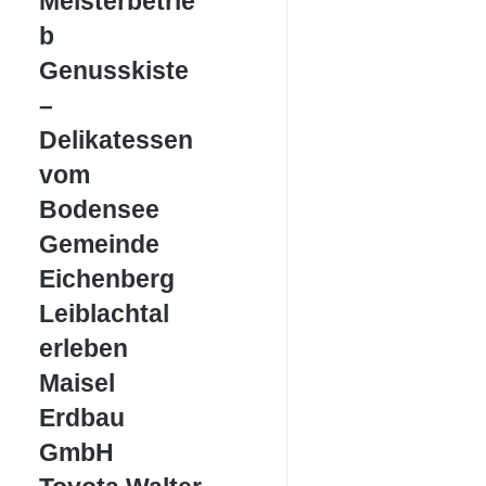
Meisterbetrie
KFZ
Meisterbetrieb
b
Genusskiste
Genusskiste
–
–
Delikatessen
vom
Delikatessen
Bodensee
vom
Bodensee
Gemeinde
Gemeinde
Eichenberg
Eichenberg
Leiblachtal
Leiblachtal
erleben
erleben
Maisel
Maisel
Erdbau
Erdbau
GmbH
GmbH
Toyota