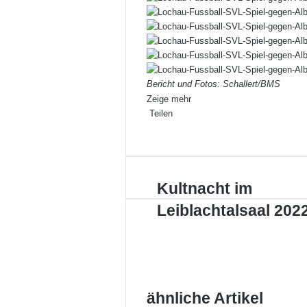
Bericht und Fotos: Schallert/BMS
Zeige mehr
Teilen
Facebook
X
LinkedIn
Pinterest
WhatsApp
Teile
Drucken
per
E-
Mail
Kultnacht
Kultnacht im
im
Leiblachtalsaal 202
Leiblachtalsaal
2022
ähnliche Artikel