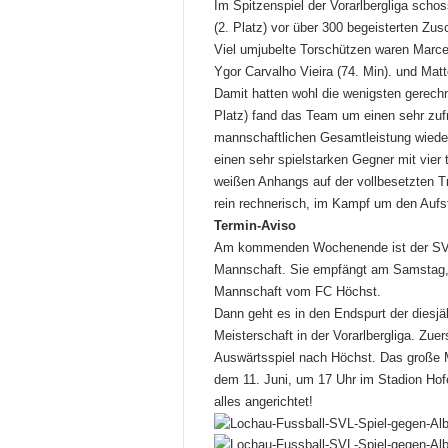
Im Spitzenspiel der Vorarlbergliga scho
(2. Platz) vor über 300 begeisterten Zu
Viel umjubelte Torschützen waren Marcel
Ygor Carvalho Vieira (74. Min). und Matt
Damit hatten wohl die wenigsten gerechn
Platz) fand das Team um einen sehr zufr
mannschaftlichen Gesamtleistung wieder
einen sehr spielstarken Gegner mit vier 
weißen Anhangs auf der vollbesetzten Tr
rein rechnerisch, im Kampf um den Aufst
Termin-Aviso
Am kommenden Wochenende ist der SV typ
Mannschaft. Sie empfängt am Samstag, 
Mannschaft vom FC Höchst.
Dann geht es in den Endspurt der diesjä
Meisterschaft in der Vorarlbergliga. Z
Auswärtsspiel nach Höchst. Das große M
dem 11. Juni, um 17 Uhr im Stadion Hofe
alles angerichtet!