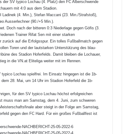
ss der SV typico Lochau (4. Platz) den FC Alberschwende
schauern mit 4:0 aus dem Stadion.
 Ladinek (4. Min.), Stefan Maccani (23. Min./Strafstoß),
eo Ausserlechner (90./+5 Min.).
et. Doch nach der bitteren 0:3 Niederlage gegen Göfis (3.
iedenen Trainer Rifat Sen mit einer starken
 zurück auf die Erfolgsspur. Ein tolles Fußballmatch gegen
tollen Toren und der lautstarken Unterstützung des blau-
ibüne des Stadion Hoferfelds. Damit bleiben die Lochauer,
ieg in die VN.at Eliteliga weiter mit im Rennen.
ico Lochau spielfrei. Im Einsatz hingegen ist die 1b-
dem 28. Mai, um 14 Uhr im Stadion Hoferfeld die 1b-
hrigen, für den SV typico Lochau höchst erfolgreichen
uerst muss man am Samstag, dem 4. Juni, zum schweren
eisterschaftsfinale aber steigt in der Folge am Samstag,
rfeld gegen den FC Hard. Für ein großes Fußballfest ist