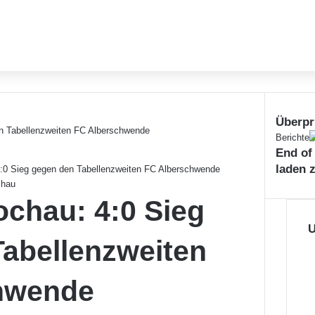
Überpr
Schließe
Berichte
End of
laden 
4:0 Sieg gegen den Tabellenzweiten FC Alberschwende
chau
ochau: 4:0 Sieg
U
abellenzweiten
hwende