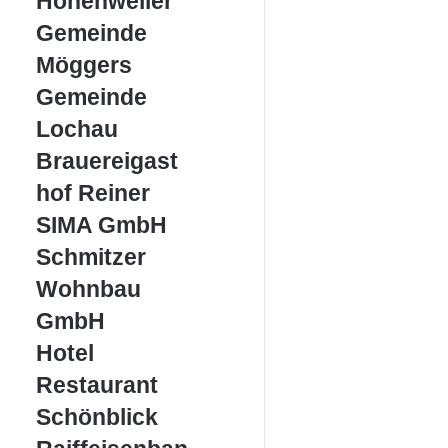
Hohenweiler
Gemeinde
Gemeinde
Möggers
Möggers
Gemeinde
Gemeinde
Lochau
Lochau
Brauereigasthof
Brauereigast
Reiner
hof Reiner
SIMA
SIMA GmbH
GmbH
Schmitzer
Schmitzer
Wohnbau
Wohnbau
GmbH
GmbH
Hotel
Hotel
Restaurant
Restaurant
Schönblick
Schönblick
Raiffeisenbank