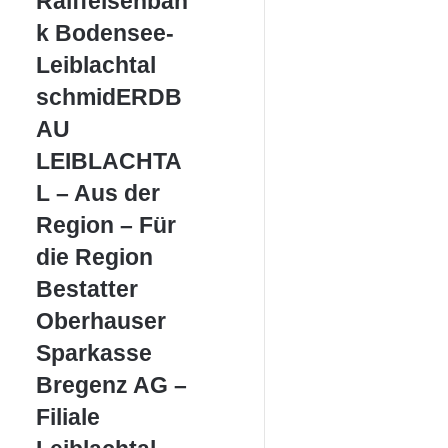
Raiffeisenban
Bodensee-
k Bodensee-
Leiblachtal
Leiblachtal
schmidERDBAU
schmidERDB
LEIBLACHTAL
AU
–
Aus
LEIBLACHTA
der
L – Aus der
Region
–
Region – Für
Für
die Region
die
Region
Bestatter
Bestatter
Oberhauser
Oberhauser
Sparkasse
Sparkasse
Bregenz
Bregenz AG –
AG
–
Filiale
Filiale