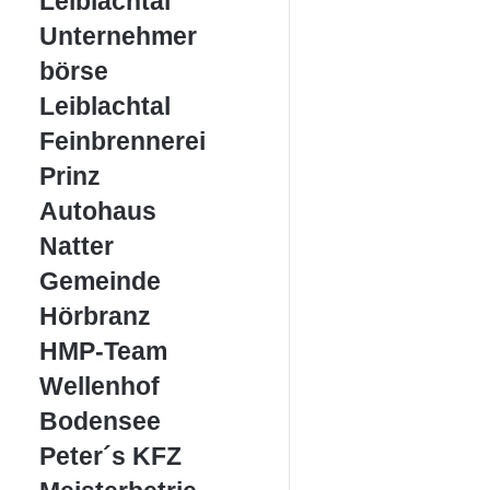
Leiblachtal
Leiblachtal
Unternehmerbörse
Unternehmer
Leiblachtal
börse
Leiblachtal
Feinbrennerei
Feinbrennerei
Prinz
Prinz
Autohaus
Autohaus
Natter
Natter
Gemeinde
Gemeinde
Hörbranz
Hörbranz
HMP-
HMP-Team
Team
Wellenhof
Wellenhof
Bodensee
Bodensee
Peter
Peter´s KFZ
´s