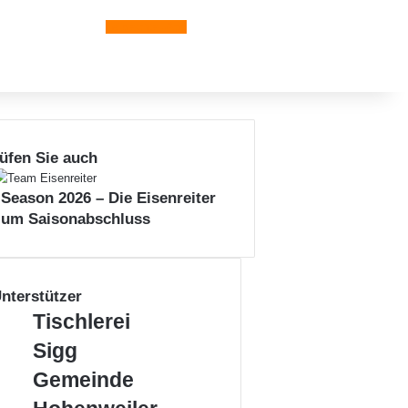
Leiblachtal-App
üfen Sie auch
n
 Season 2026 – Die Eisenreiter
zum Saisonabschluss
nterstützer
Tischlerei
Tischlerei
Sigg
Sigg
Gemeinde
Gemeinde
Hohenweiler