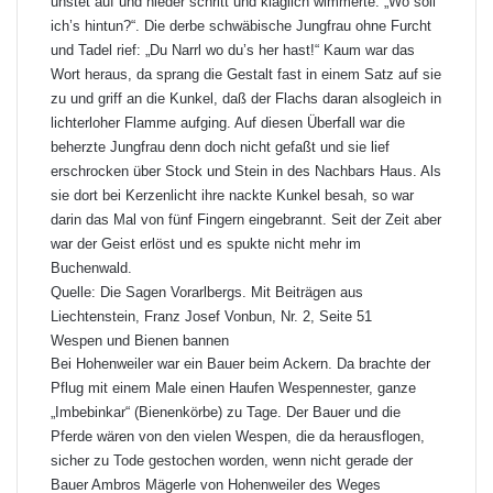
unstet auf und nieder schritt und kläglich wimmerte: „Wo soll
ich’s hintun?“. Die derbe schwäbische Jungfrau ohne Furcht
und Tadel rief: „Du Narrl wo du’s her hast!“ Kaum war das
Wort heraus, da sprang die Gestalt fast in einem Satz auf sie
zu und griff an die Kunkel, daß der Flachs daran alsogleich in
lichterloher Flamme aufging. Auf diesen Überfall war die
beherzte Jungfrau denn doch nicht gefaßt und sie lief
erschrocken über Stock und Stein in des Nachbars Haus. Als
sie dort bei Kerzenlicht ihre nackte Kunkel besah, so war
darin das Mal von fünf Fingern eingebrannt. Seit der Zeit aber
war der Geist erlöst und es spukte nicht mehr im
Buchenwald.
Quelle: Die Sagen Vorarlbergs. Mit Beiträgen aus
Liechtenstein, Franz Josef Vonbun, Nr. 2, Seite 51
Wespen und Bienen bannen
Bei
Hohenweiler
war ein Bauer beim Ackern. Da brachte der
Pflug mit einem Male einen Haufen Wespennester, ganze
„Imbebinkar“ (Bienenkörbe) zu Tage. Der Bauer und die
Pferde wären von den vielen Wespen, die da herausflogen,
sicher zu Tode gestochen worden, wenn nicht gerade der
Bauer Ambros Mägerle von
Hohenweiler
des Weges