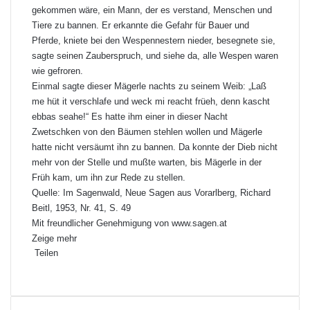
gekommen wäre, ein Mann, der es verstand, Menschen und
Tiere zu bannen. Er erkannte die Gefahr für Bauer und
Pferde, kniete bei den Wespennestern nieder, besegnete sie,
sagte seinen Zauberspruch, und siehe da, alle Wespen waren
wie gefroren.
Einmal sagte dieser Mägerle nachts zu seinem Weib: „Laß
me hüt it verschlafe und weck mi reacht früeh, denn kascht
ebbas seahe!“ Es hatte ihm einer in dieser Nacht
Zwetschken von den Bäumen stehlen wollen und Mägerle
hatte nicht versäumt ihn zu bannen. Da konnte der Dieb nicht
mehr von der Stelle und mußte warten, bis Mägerle in der
Früh kam, um ihn zur Rede zu stellen.
Quelle: Im Sagenwald, Neue Sagen aus Vorarlberg, Richard
Beitl, 1953, Nr. 41, S. 49
Mit freundlicher Genehmigung von
www.sagen.at
Zeige mehr
Teilen
F
X
L
P
W
T
D
a
i
i
h
e
r
c
n
n
a
i
u