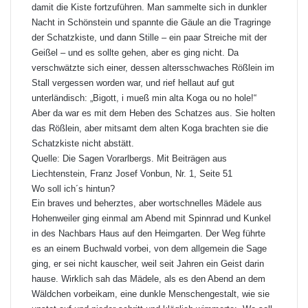
damit die Kiste fortzuführen. Man sammelte sich in dunkler
Nacht in Schönstein und spannte die Gäule an die Tragringe
der Schatzkiste, und dann Stille – ein paar Streiche mit der
Geißel – und es sollte gehen, aber es ging nicht. Da
verschwätzte sich einer, dessen altersschwaches Rößlein im
Stall vergessen worden war, und rief hellaut auf gut
unterländisch: „Bigott, i mueß min alta Koga ou no hole!“
Aber da war es mit dem Heben des Schatzes aus. Sie holten
das Rößlein, aber mitsamt dem alten Koga brachten sie die
Schatzkiste nicht abstätt.
Quelle: Die Sagen Vorarlbergs. Mit Beiträgen aus
Liechtenstein, Franz Josef Vonbun, Nr. 1, Seite 51
Wo soll ich´s hintun?
Ein braves und beherztes, aber wortschnelles Mädele aus
Hohenweiler
ging einmal am Abend mit Spinnrad und Kunkel
in des Nachbars Haus auf den Heimgarten. Der Weg führte
es an einem Buchwald vorbei, von dem allgemein die Sage
ging, er sei nicht kauscher, weil seit Jahren ein Geist darin
hause. Wirklich sah das Mädele, als es den Abend an dem
Wäldchen vorbeikam, eine dunkle Menschengestalt, wie sie