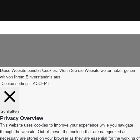
X
Instagram
WhatsApp
Facebook
X
WhatsApp
Leiblachtal-
Telegram
Viber
Schaltfläche
App
"Zurück
zum
Anfang"
Diese Website benutzt Cookies. Wenn Sie die Website weiter nutzt, gehen
wir von Ihrem Einverständnis aus.
Cookie settings
ACCEPT
Schließen
Privacy Overview
This website uses cookies to improve your experience while you navigate
through the website. Out of these, the cookies that are categorized as
necessary are stored on your browser as they are essential for the working of