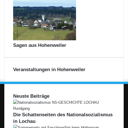
l
e
r
Sagen aus Hohenweiler
Veranstaltungen in Hohenweiler
Neuste Beiträge
Die Schattenseiten des Nationalsozialismus
in Lochau