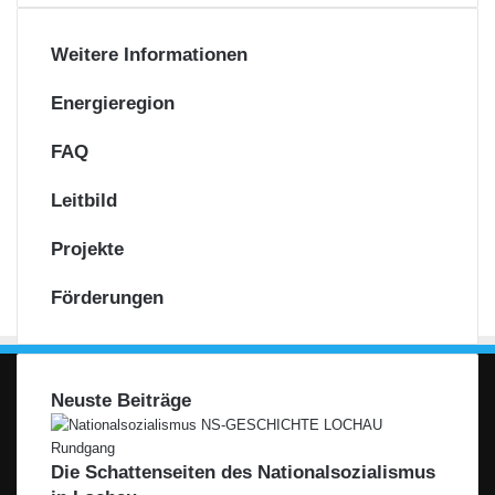
g
i
e
l
Weitere Informationen
n
Energieregion
FAQ
Leitbild
Projekte
Förderungen
Neuste Beiträge
Die Schattenseiten des Nationalsozialismus