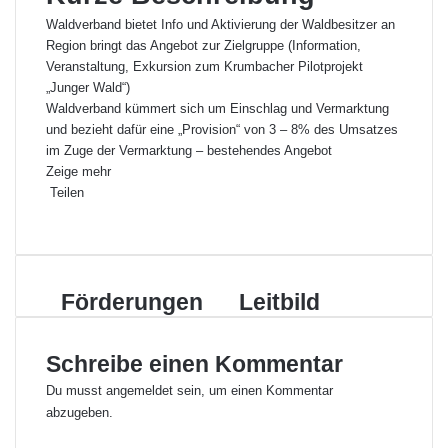
Waldverband bietet Info und Aktivierung der Waldbesitzer an
Region bringt das Angebot zur Zielgruppe (Information,
Veranstaltung, Exkursion zum Krumbacher Pilotprojekt
„Junger Wald“)
Waldverband kümmert sich um Einschlag und Vermarktung
und bezieht dafür eine „Provision“ von 3 – 8% des Umsatzes
im Zuge der Vermarktung – bestehendes Angebot
Zeige mehr
Teilen
F
X
L
P
W
T
D
a
i
i
h
e
r
c
n
n
a
i
u
e
k
t
t
l
c
F
Förderungen
L
Leitbild
b
e
e
s
e
k
ö
e
o
d
r
A
p
e
r
i
o
I
e
p
e
n
Schreibe einen Kommentar
d
t
k
n
s
p
r
e
b
t
E
Du musst
angemeldet
sein, um einen Kommentar
r
i
-
abzugeben.
u
l
M
n
d
a