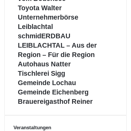
vom
Toyota
Toyota Walter
Bodensee
Walter
Unternehmerbörse
Unternehmerbörse
Leiblachtal
Leiblachtal
schmidERDBAU
schmidERDBAU
LEIBLACHTAL
LEIBLACHTAL – Aus der
–
Aus
Region – Für die Region
der
Autohaus
Autohaus Natter
Region
Natter
–
Tischlerei
Tischlerei Sigg
Für
Sigg
Gemeinde
Gemeinde Lochau
die
Lochau
Region
Gemeinde
Gemeinde Eichenberg
Eichenberg
Brauereigasthof
Brauereigasthof Reiner
Reiner
Veranstaltungen