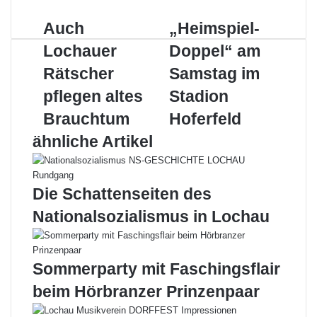
Mail
Auch
„Heimspiel-
Auch
„Heimspiel-
Lochauer
Doppel“
Lochauer
Doppel“ am
Rätscher
am
pflegen
Samstag
Rätscher
Samstag im
altes
im
pflegen altes
Stadion
Brauchtum
Stadion
Hoferfeld
Brauchtum
Hoferfeld
ähnliche Artikel
Die Schattenseiten des
Nationalsozialismus in Lochau
Sommerparty mit Faschingsflair
beim Hörbranzer Prinzenpaar