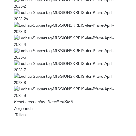
Bericht und Fotos: Schallert/BMS
Zeige mehr
Teilen
Facebook
X
LinkedIn
Pinterest
WhatsApp
Teile
Drucken
per
E-