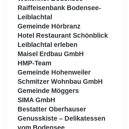
Filiale
Bodensee
Raiffeisenbank
Raiffeisenbank Bodensee-
Leiblachtal
Bodensee-
Leiblachtal
Leiblachtal
Gemeinde
Gemeinde Hörbranz
Hörbranz
Hotel
Hotel Restaurant Schönblick
Restaurant
Leiblachtal
Leiblachtal erleben
Schönblick
erleben
Maisel
Maisel Erdbau GmbH
Erdbau
HMP-
HMP-Team
GmbH
Team
Gemeinde
Gemeinde Hohenweiler
Hohenweiler
Schmitzer
Schmitzer Wohnbau GmbH
Wohnbau
Gemeinde
Gemeinde Möggers
GmbH
Möggers
SIMA
SIMA GmbH
GmbH
Bestatter
Bestatter Oberhauser
Oberhauser
Genusskiste
Genusskiste – Delikatessen
–
vom Bodensee
Delikatessen