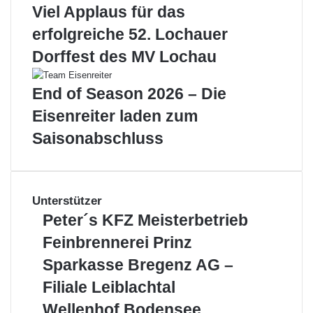
Viel Applaus für das
erfolgreiche 52. Lochauer
Dorffest des MV Lochau
End of Season 2026 – Die
Eisenreiter laden zum
Saisonabschluss
Unterstützer
Peter
Peter´s KFZ Meisterbetrieb
´s
Feinbrennerei
Feinbrennerei Prinz
KFZ
Prinz
Meisterbetrieb
Sparkasse
Sparkasse Bregenz AG –
Bregenz
Filiale Leiblachtal
AG
–
Wellenhof
Wellenhof Bodensee