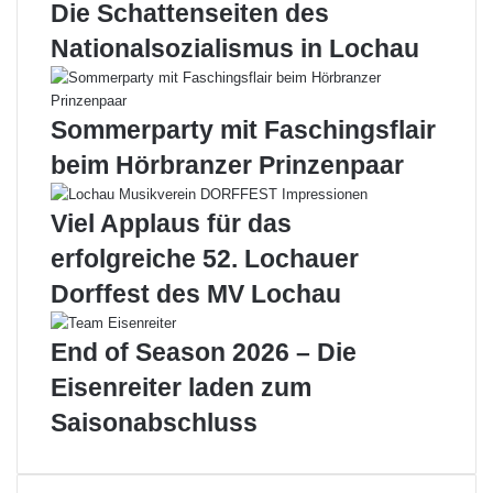
l
n
Die Schattenseiten des
a
a
Nationalsozialismus in Lochau
s
m
m
H
u
ö
s
r
Sommerparty mit Faschingsflair
i
b
beim Hörbranzer Prinzenpaar
k
r
:
a
„
n
Viel Applaus für das
B
z
erfolgreiche 52. Lochauer
l
e
e
r
Dorffest des MV Lochau
c
B
h
o
End of Season 2026 – Die
a
d
r
e
Eisenreiter laden zum
b
n
Saisonabschluss
e
s
i
e
t
e
e
u