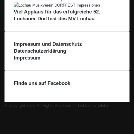
e
L
R
Viel Applaus für das erfolgreiche 52.
e
e
i
Lochauer Dorffest des MV Lochau
g
b
i
l
o
a
n
c
Impressum und Datenschutz
h
Datenschutzerklärung
t
Impressum
a
l
Finde uns auf Facebook
© Copyright 2026, All Rights Reserved |
Leiblachtal erleben
Facebook
X
Instagram
WhatsApp