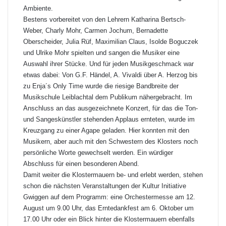
Ambiente.
Bestens vorbereitet von den Lehrern Katharina Bertsch-
Weber, Charly Mohr, Carmen Jochum, Bernadette
Oberscheider, Julia Rüf, Maximilian Claus, Isolde Boguczek
und Ulrike Mohr spielten und sangen die Musiker eine
Auswahl ihrer Stücke. Und für jeden Musikgeschmack war
etwas dabei: Von G.F. Händel, A. Vivaldi über A. Herzog bis
zu Enja´s Only Time wurde die riesige Bandbreite der
Musikschule Leiblachtal dem Publikum nähergebracht. Im
Anschluss an das ausgezeichnete Konzert, für das die Ton-
und Sangeskünstler stehenden Applaus ernteten, wurde im
Kreuzgang zu einer Agape geladen. Hier konnten mit den
Musikern, aber auch mit den Schwestern des Klosters noch
persönliche Worte gewechselt werden. Ein würdiger
Abschluss für einen besonderen Abend.
Damit weiter die Klostermauern be- und erlebt werden, stehen
schon die nächsten Veranstaltungen der Kultur Initiative
Gwiggen auf dem Programm: eine Orchestermesse am 12.
August um 9.00 Uhr, das Erntedankfest am 6. Oktober um
17.00 Uhr oder ein Blick hinter die Klostermauern ebenfalls