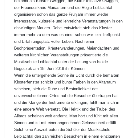
bekannt als Kloster Gwiggen, die Kultur Initiative Gwiggen,
der Freundeskreis Mariastern und die Regio Leiblachtal
organisieren schon das ganze Frühjahr immer wieder
interessante, kulturelle und lehrreiche Veranstaltungen in den
ehrwürdigen Mauern. Dabei entwickelt sich das Kloster
immer mehr zu dem was es einst schon war: ein Treffpunkt
und Erfahrungsplatz voller Leben. Nach einer
Buchpräsentation, Kräuterwanderungen, Maiandachten und
weiteren kirchlichen Veranstaltungen präsentierte die
Musikschule Leiblachtal unter der Leitung von Isolde
Boguczek am 18. Juni 2018 ihr Können.
Wenn die untergehende Sonne ihr Licht durch die bemalten
Klosterfenster schickt und bunte Farben in den Altarraum
scheinen, sich die Ruhe und Besinnlichkeit des
unverwechselbaren Ortes auf die Besucher übertragen hat
und die Klänge der Instrumente erklingen, fühlt man sich in
eine andere Welt versetzt. Die Hektik und der Trubel des
Alltags scheinen weit entfernt. Man hört und fühlt mit allen
Sinnen und ist mit einer angenehmen Gelassenheit erfüllt.
Solch eine Auszeit boten die Schüler der Musikschule
Leiblachtal den zahlreichen Besuchern in einem einzigarten