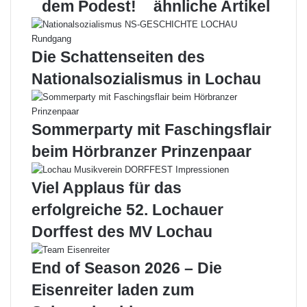
I
n
M
dem Podest!
ähnliche Artikel
I
t
a
b
e
i
e
u
l
Die Schattenseiten des
i
e
d
r
Nationalsozialismus in Lochau
e
l
r
i
A
c
Sommerparty mit Faschingsflair
S
h
V
e
beim Hörbranzer Prinzenpaar
Ö
R
L
e
Viel Applaus für das
a
i
n
s
erfolgreiche 52. Lochauer
d
e
Dorffest des MV Lochau
e
i
s
n
m
d
End of Season 2026 – Die
e
e
Eisenreiter laden zum
i
n
s
O