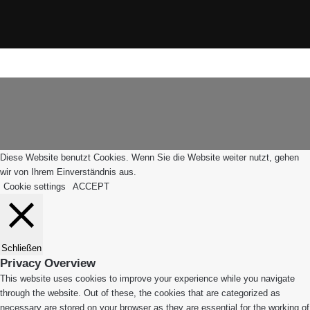
X
Instagram
WhatsApp
Facebook
X
WhatsApp
Leiblachtal-
Telegram
Viber
Schaltfläche
App
"Zurück
zum
Anfang"
Diese Website benutzt Cookies. Wenn Sie die Website weiter nutzt, gehen
wir von Ihrem Einverständnis aus.
Cookie settings
ACCEPT
Schließen
Privacy Overview
This website uses cookies to improve your experience while you navigate
through the website. Out of these, the cookies that are categorized as
necessary are stored on your browser as they are essential for the working of