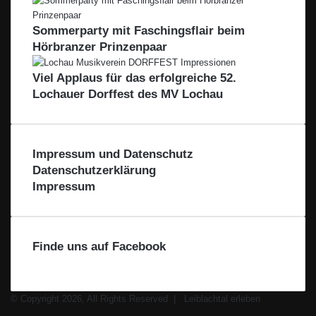
e
s
t
H
g
e
a
Sommerparty mit Faschingsflair beim
i
r
l
Hörbranzer Prinzenpaar
o
n
–
Viel Applaus für das erfolgreiche 52.
F
Lochauer Dorffest des MV Lochau
ü
r
d
i
Impressum und Datenschutz
e
Datenschutzerklärung
R
Impressum
e
g
i
o
Finde uns auf Facebook
n
© Copyright 2026, All Rights Reserved |
Leiblachtal erleben
Facebook