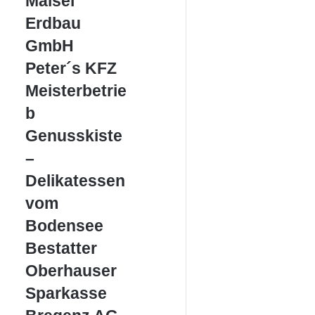
Maisel
Erdbau
Erdbau
GmbH
GmbH
Peter
Peter´s KFZ
´s
Meisterbetrie
KFZ
Meisterbetrieb
b
Genusskiste
Genusskiste
–
–
Delikatessen
vom
Delikatessen
Bodensee
vom
Bodensee
Bestatter
Bestatter
Oberhauser
Oberhauser
Sparkasse
Sparkasse
Bregenz