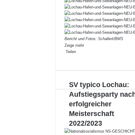
Bericht und Fotos: Schallert/BMS
Zeige mehr
Teilen
Facebook
X
LinkedIn
Pinterest
WhatsApp
Teile
Drucken
per
E-
Mail
SV
SV typico Lochau:
typico
Aufstiegsparty nac
Lochau:
Aufstiegsparty
erfolgreicher
nach
Meisterschaft
erfolgreicher
Meisterschaft
2022/2023
2022/2023