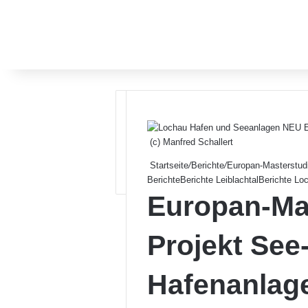
(c) Manfred Schallert
Startseite
/
Berichte
/
Europan-Masterstud
Berichte
Berichte Leiblachtal
Berichte Lo
Europan-Ma
Projekt See
Hafenanlag