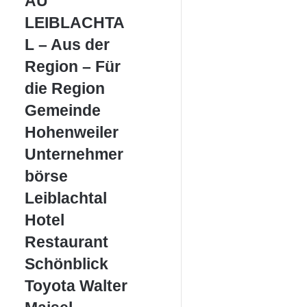
AU
–
Aus
LEIBLACHTA
der
L – Aus der
Region
–
Region – Für
Für
die Region
die
Region
Gemeinde
Gemeinde
Hohenweiler
Hohenweiler
Unternehmerbörse
Unternehmer
Leiblachtal
börse
Leiblachtal
Hotel
Hotel
Restaurant
Restaurant
Schönblick
Schönblick
Toyota
Toyota Walter
Walter
Maisel