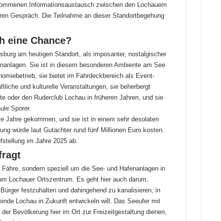
lkommenen Informationsaustausch zwischen den Lochauern
eren Gespräch. Die Teilnahme an dieser Standortbegehung
ch eine Chance?
rsburg am heutigen Standort, als imposanter, nostalgischer
enanlagen. Sie ist in diesem besonderen Ambiente am See
omiebetrieb, sie bietet im Fahrdeckbereich als Event-
tliche und kulturelle Veranstaltungen, sie beherbergt
te oder den Ruderclub Lochau in früheren Jahren, und sie
ule Sporer.
die Jahre gekommen, und sie ist in einem sehr desolaten
ng würde laut Gutachter rund fünf Millionen Euro kosten.
stellung im Jahre 2025 ab.
fragt
te Fähre, sondern speziell um die See- und Hafenanlagen in
um Lochauer Ortszentrum. Es geht hier auch darum,
rger festzuhalten und dahingehend zu kanalisieren, in
nde Lochau in Zukunft entwickeln will. Das Seeufer mit
m der Bevölkerung hier im Ort zur Freizeitgestaltung dienen,