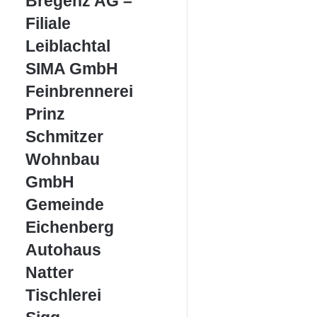
Bregenz AG –
AG
–
Filiale
Filiale
Leiblachtal
Leiblachtal
SIMA
SIMA GmbH
GmbH
Feinbrennerei
Feinbrennerei
Prinz
Prinz
Schmitzer
Schmitzer
Wohnbau
Wohnbau
GmbH
GmbH
Gemeinde
Gemeinde
Eichenberg
Eichenberg
Autohaus
Autohaus
Natter
Natter
Tischlerei
Tischlerei
Sigg