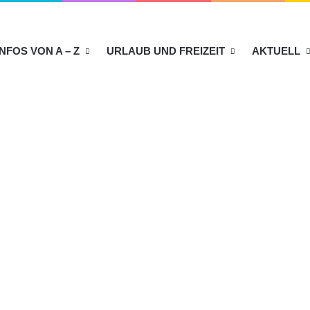
INFOS VON A – Z
URLAUB UND FREIZEIT
AKTUELL