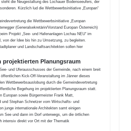
g steht die Neugestaltung des Lochauer Bodenseeufers, der
onderen. Kürzlich lud die Wettbewerbsinitiative „Europan“
indevertretung die Wettbewerbsinitiative „Europan
Kaltenegger (Generalsekretärin/Vorstand Europan Österreich)
 beim Projekt „See- und Hafenanlagen Lochau NEU“ im
, von der Idee bis hin zu Umsetzung, zu begleiten.
Stadtplaner und Landschaftsarchitekten sollen hier
m projektierten Planungsraum
See- und Uferausschusses der Gemeinde, nach einem breit
 öffentlichen Kick-Off-Veranstaltung im Jänner dieses
iellen Wettbewerbsauslobung durch die Gemeindevertretung
ffentliche Begehung im projektierten Planungsraum statt.
n Europan sowie Bürgermeister Frank Matt,
d und Stephan Schnetzer vom Wirtschafts- und
junge internationale Architekten samt einigen
am See und dann im Dorf unterwegs, um die örtlichen
intensiv direkt vor Ort mit der Thematik