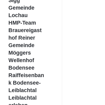
Sigg
Gemeinde
Gemeinde
Lochau
Lochau
HMP-
HMP-Team
Team
Brauereigasthof
Brauereigast
Reiner
hof Reiner
Gemeinde
Gemeinde
Möggers
Möggers
Wellenhof
Wellenhof
Bodensee
Bodensee
Raiffeisenbank
Raiffeisenban
Bodensee-
k Bodensee-
Leiblachtal
Leiblachtal
Leiblachtal
Leiblachtal
erleben