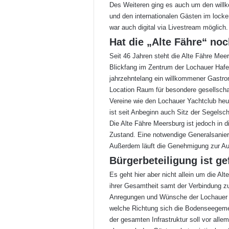
Des Weiteren ging es auch um den wil
und den internationalen Gästen im lock
war auch digital via Livestream möglich.
Hat die „Alte Fähre“ no
Seit 46 Jahren steht die Alte Fähre Mee
Blickfang im Zentrum der Lochauer Haf
jahrzehntelang ein willkommener Gastron
Location Raum für besondere gesellschaf
Vereine wie den Lochauer Yachtclub heu
ist seit Anbeginn auch Sitz der Segelsch
Die Alte Fähre Meersburg ist jedoch in 
Zustand. Eine notwendige Generalsanieru
Außerdem läuft die Genehmigung zur Auf
Bürgerbeteiligung ist ge
Es geht hier aber nicht allein um die Al
ihrer Gesamtheit samt der Verbindung z
Anregungen und Wünsche der Lochauer Bü
welche Richtung sich die Bodenseegemei
der gesamten Infrastruktur soll vor alle