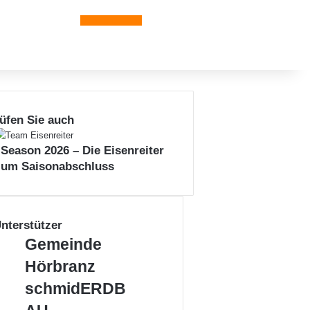
Leiblachtal-App
üfen Sie auch
n
 Season 2026 – Die Eisenreiter
zum Saisonabschluss
nterstützer
Gemeinde
Gemeinde
Hörbranz
Hörbranz
schmidERDBAU
schmidERDB
LEIBLACHTAL