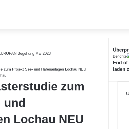
Überpr
Schließe
Berichte
End of
laden 
ie zum Projekt See- und Hafenanlagen Lochau NEU
chau
sterstudie zum
U
- und
en Lochau NEU