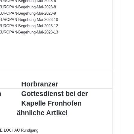
Hörbranzer
Hörbranzer
Gottesdienst
h
Gottesdienst bei der
bei
der
Kapelle Fronhofen
Kapelle
ähnliche Artikel
Fronhofen