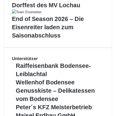
d
Dorffest des MV Lochau
i
e
End of Season 2026 – Die
„
Ö
Eisenreiter laden zum
l
Saisonabschluss
m
ü
h
l
e
Unterstützer
S
R
Raiffeisenbank Bodensee-
a
a
Leiblachtal
i
i
l
f
W
Wellenhof Bodensee
e
f
e
r
G
Genusskiste – Delikatessen
e
l
“
e
i
l
vom Bodensee
i
n
s
e
n
u
P
Peter´s KFZ Meisterbetrieb
e
n
L
s
e
n
h
M
Maisel Erdbau GmbH