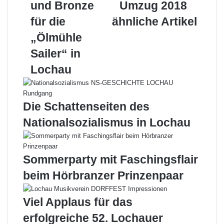
und Bronze
Umzug 2018
l
r
o
I
e
p
e
n
d
b
k
n
für die
s
p
r
ähnliche Artikel
,
r
t
E
„Ölmühle
S
a
-
i
n
M
Sailer“ in
l
z
a
Lochau
b
e
i
e
r
l
r
U
u
m
Die Schattenseiten des
n
z
Nationalsozialismus in Lochau
d
u
B
g
r
2
o
0
Sommerparty mit Faschingsflair
n
1
beim Hörbranzer Prinzenpaar
z
8
e
f
Viel Applaus für das
ü
erfolgreiche 52. Lochauer
r