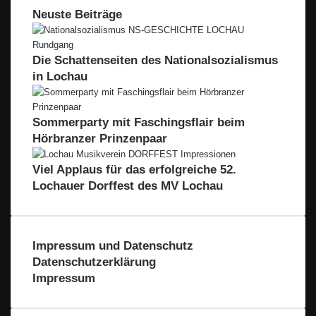
l
F
e
E
Neuste Beiträge
t
i
n
I
e
l
B
r
i
L
Die Schattenseiten des Nationalsozialismus
a
A
in Lochau
l
C
e
H
L
T
Sommerparty mit Faschingsflair beim
e
A
Hörbranzer Prinzenpaar
i
L
b
–
Viel Applaus für das erfolgreiche 52.
l
A
a
Lochauer Dorffest des MV Lochau
u
c
s
h
d
t
e
a
r
Impressum und Datenschutz
l
R
Datenschutzerklärung
e
Impressum
g
i