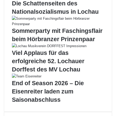
e
i
i
Die Schattenseiten des
i
c
l
Nationalsozialismus in Lochau
l
h
e
e
r
L
g
o
Sommerparty mit Faschingsflair
e
c
beim Hörbranzer Prinzenpaar
w
h
i
a
n
u
Viel Applaus für das
n
e
erfolgreiche 52. Lochauer
t
r
g
S
Dorffest des MV Lochau
e
e
g
n
End of Season 2026 – Die
e
i
n
o
Eisenreiter laden zum
B
r
Saisonabschluss
ü
e
r
n
s
!