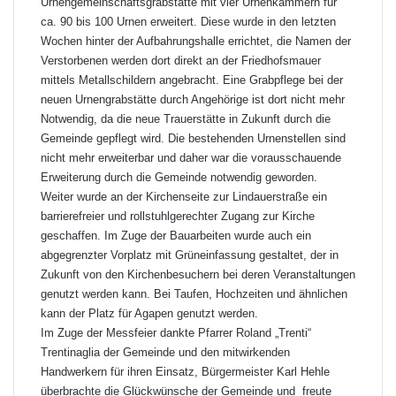
Urnengemeinschaftsgrabstätte mit vier Urnenkammern für
ca. 90 bis 100 Urnen erweitert. Diese wurde in den letzten
Wochen hinter der Aufbahrungshalle errichtet, die Namen der
Verstorbenen werden dort direkt an der Friedhofsmauer
mittels Metallschildern angebracht. Eine Grabpflege bei der
neuen Urnengrabstätte durch Angehörige ist dort nicht mehr
Notwendig, da die neue Trauerstätte in Zukunft durch die
Gemeinde gepflegt wird. Die bestehenden Urnenstellen sind
nicht mehr erweiterbar und daher war die vorausschauende
Erweiterung durch die Gemeinde notwendig geworden.
Weiter wurde an der Kirchenseite zur Lindauerstraße ein
barrierefreier und rollstuhlgerechter Zugang zur Kirche
geschaffen. Im Zuge der Bauarbeiten wurde auch ein
abgegrenzter Vorplatz mit Grüneinfassung gestaltet, der in
Zukunft von den Kirchenbesuchern bei deren Veranstaltungen
genutzt werden kann. Bei Taufen, Hochzeiten und ähnlichen
kann der Platz für Agapen genutzt werden.
Im Zuge der Messfeier dankte Pfarrer Roland „Trenti“
Trentinaglia der Gemeinde und den mitwirkenden
Handwerkern für ihren Einsatz, Bürgermeister Karl Hehle
überbrachte die Glückwünsche der Gemeinde und freute