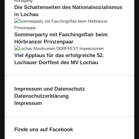
b
h
e
e
n
o
Die Schattenseiten des Nationalsozialismus
H
e
L
n
z
f
n
in Lochau
e
v
R
b
i
o
e
e
b
m
i
r
Sommerparty mit Faschingsflair beim
l
B
n
g
Hörbranzer Prinzenpaar
a
o
e
c
d
r
h
Viel Applaus für das erfolgreiche 52.
e
t
n
Lochauer Dorffest des MV Lochau
a
s
l
e
e
Impressum und Datenschutz
Datenschutzerklärung
Impressum
Finde uns auf Facebook