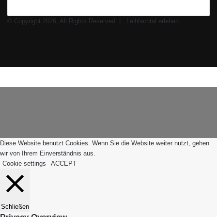
© Copyright 2026, All Rights Reserved |
Leiblachtal erleben
Facebook
X
Instagram
WhatsApp
Facebook
X
WhatsApp
Leiblachtal-
Telegram
Viber
Schaltfläche
App
"Zurück
zum
Anfang"
Diese Website benutzt Cookies. Wenn Sie die Website weiter nutzt, gehen
wir von Ihrem Einverständnis aus.
Cookie settings
ACCEPT
Schließen