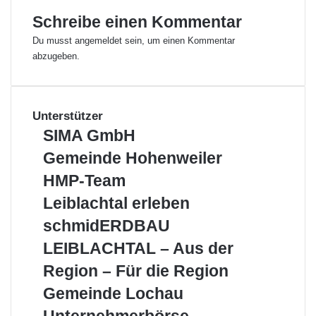
Schreibe einen Kommentar
Du musst
angemeldet
sein, um einen Kommentar
abzugeben.
Unterstützer
S
SIMA GmbH
I
G
Gemeinde Hohenweiler
M
e
A
H
HMP-Team
m
G
M
e
L
Leiblachtal erleben
m
P
i
e
b
-
s
schmidERDBAU
n
i
H
T
c
d
b
LEIBLACHTAL – Aus der
e
h
e
l
a
m
Region – Für die Region
H
a
m
i
o
c
G
Gemeinde Lochau
d
h
h
e
E
U