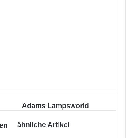
Adams
Adams Lampsworld
Lampsworld
ähnliche Artikel
ten