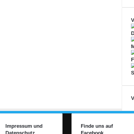
V
D
M
F
S
V
Impressum und
Finde uns auf
Datenschutz
Facebook