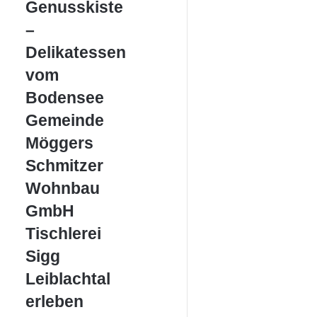
Genusskiste
Genusskiste
–
–
Delikatessen
vom
Delikatessen
Bodensee
vom
Bodensee
Gemeinde
Gemeinde
Möggers
Möggers
Schmitzer
Schmitzer
Wohnbau
Wohnbau
GmbH
GmbH
Tischlerei
Tischlerei
Sigg
Sigg
Leiblachtal
Leiblachtal
erleben
erleben