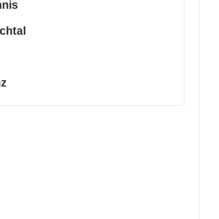
nnis
chtal
nz