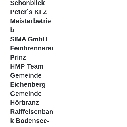
Schönblick
Peter
Peter´s KFZ
´s
Meisterbetrie
KFZ
Meisterbetrieb
b
SIMA
SIMA GmbH
GmbH
Feinbrennerei
Feinbrennerei
Prinz
Prinz
HMP-
HMP-Team
Team
Gemeinde
Gemeinde
Eichenberg
Eichenberg
Gemeinde
Gemeinde
Hörbranz
Hörbranz
Raiffeisenbank
Raiffeisenban
Bodensee-
k Bodensee-
Leiblachtal