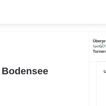
Überpr
Schließe
Sport
Turner
 Bodensee
U