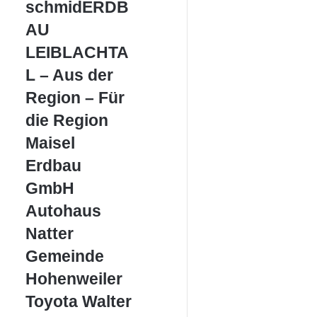
schmidERDBAU
schmidERDB
LEIBLACHTAL
AU
–
Aus
LEIBLACHTA
der
L – Aus der
Region
–
Region – Für
Für
die Region
die
Region
Maisel
Maisel
Erdbau
Erdbau
GmbH
GmbH
Autohaus
Autohaus
Natter
Natter
Gemeinde
Gemeinde
Hohenweiler
Hohenweiler
Toyota
Toyota Walter
Walter