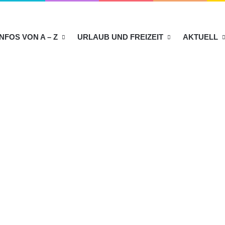
INFOS VON A – Z
URLAUB UND FREIZEIT
AKTUELL