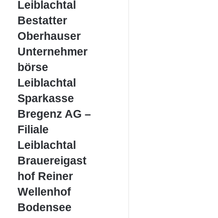
Leiblachtal
Bestatter
Bestatter
Oberhauser
Oberhauser
Unternehmerbörse
Unternehmer
Leiblachtal
börse
Leiblachtal
Sparkasse
Sparkasse
Bregenz
Bregenz AG –
AG
–
Filiale
Filiale
Leiblachtal
Leiblachtal
Brauereigasthof
Brauereigast
Reiner
hof Reiner
Wellenhof
Wellenhof
Bodensee
Bodensee