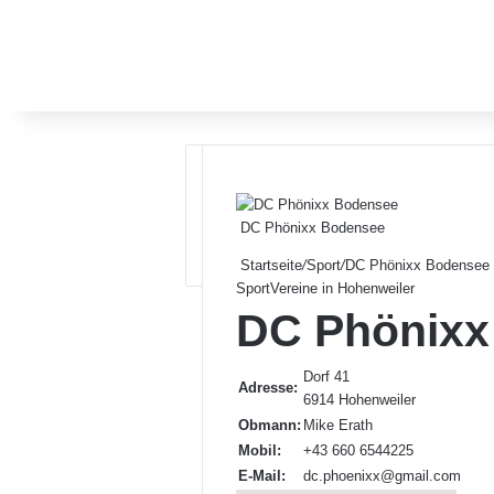
DC Phönixx Bodensee
Startseite
/
Sport
/
DC Phönixx Bodensee
Sport
Vereine in Hohenweiler
DC Phönixx
Dorf 41
Adresse:
6914 Hohenweiler
Obmann:
Mike Erath
Mobil:
+43 660 6544225
E-Mail:
dc.phoenixx@gmail.com