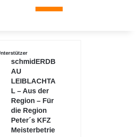
Leiblachtal-App
nterstützer
s
schmidERDB
c
AU
h
m
LEIBLACHTA
i
L – Aus der
d
E
Region – Für
R
die Region
D
B
P
Peter´s KFZ
A
e
Meisterbetrie
U
t
L