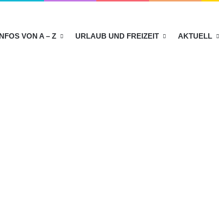
INFOS VON A – Z
URLAUB UND FREIZEIT
AKTUELL