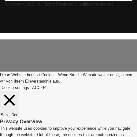
© Copyright 2026, All Rights Reserved |
Leiblachtal erleben
Facebook
X
Instagram
WhatsApp
Schaltfläche
Leiblachtal-
"Zurück
App
zum
Anfang"
Diese Website benutzt Cookies. Wenn Sie die Website weiter nutzt, gehen
wir von Ihrem Einverständnis aus.
Cookie settings
ACCEPT
Schließen
Privacy Overview
This website uses cookies to improve your experience while you navigate
through the website. Out of these, the cookies that are categorized as