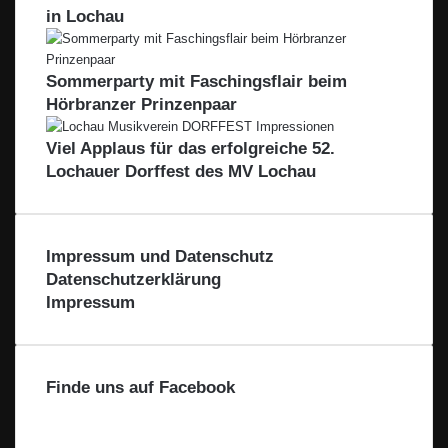
k
in Lochau
i
a
o
t
n
e
Sommerparty mit Faschingsflair beim
–
s
F
Hörbranzer Prinzenpaar
s
ü
e
r
Viel Applaus für das erfolgreiche 52.
n
d
Lochauer Dorffest des MV Lochau
v
i
o
e
m
R
B
e
Impressum und Datenschutz
o
g
Datenschutzerklärung
d
i
Impressum
e
o
n
n
s
e
Finde uns auf Facebook
e