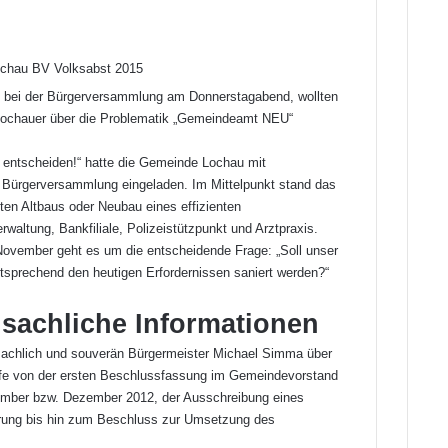
 bei der Bürgerversammlung am Donnerstagabend, wollten
Lochauer über die Problematik „Gemeindeamt NEU“
n entscheiden!“ hatte die Gemeinde Lochau mit
 Bürgerversammlung eingeladen. Im Mittelpunkt stand das
n Altbaus oder Neubau eines effizienten
ltung, Bankfiliale, Polizeistützpunkt und Arztpraxis.
ovember geht es um die entscheidende Frage: „Soll unser
prechend den heutigen Erfordernissen saniert werden?“
 sachliche Informationen
sachlich und souverän Bürgermeister Michael Simma über
ufe von der ersten Beschlussfassung im Gemeindevorstand
ember bzw. Dezember 2012, der Ausschreibung eines
erung bis hin zum Beschluss zur Umsetzung des