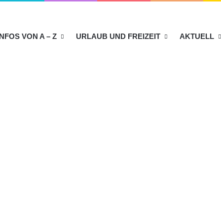
INFOS VON A – Z
URLAUB UND FREIZEIT
AKTUELL