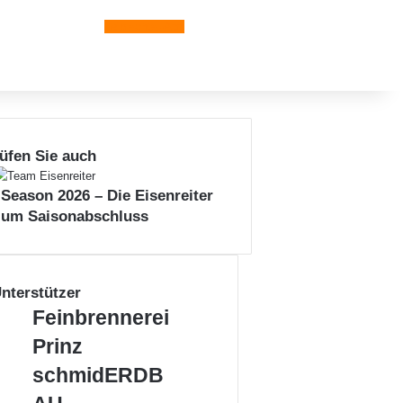
Leiblachtal-App
üfen Sie auch
 Season 2026 – Die Eisenreiter
zum Saisonabschluss
nterstützer
F
Feinbrennerei
e
Prinz
i
n
s
schmidERDB
b
c