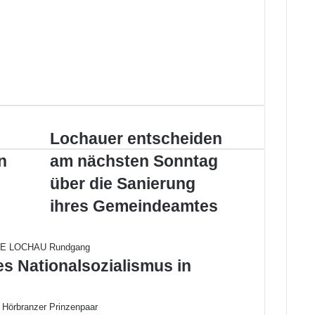
L
Lochauer entscheiden
o
n
am nächsten Sonntag
c
h
über die Sanierung
a
ihres Gemeindeamtes
u
e
r
e
es Nationalsozialismus in
n
t
s
c