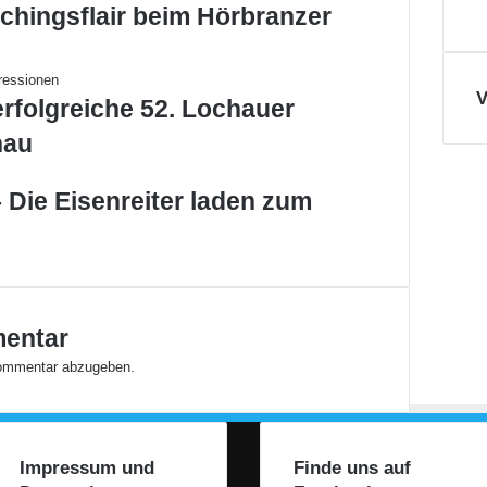
chingsflair beim Hörbranzer
h
e
i
d
V
erfolgreiche 52. Lochauer
e
n
hau
a
m
 Die Eisenreiter laden zum
n
ä
c
h
s
t
mentar
e
n
ommentar abzugeben.
S
o
n
n
Impressum und
Finde uns auf
t