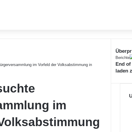
Überpr
S
Berichte
End of
c
ürgerversammlung im Vorfeld der Volksabstimmung in
h
laden 
l
i
suchte
e
ß
U
ammlung im
e
n
 Volksabstimmung