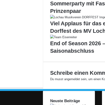
Sommerparty mit Fas
s
c
Prinzenpaar
h
i
Viel Applaus für das 
n
g
Dorffest des MV Loc
s
o
End of Season 2026 –
p
e
Saisonabschluss
n
i
n
g
Schreibe einen Kom
i
n
Du musst
angemeldet
sein, um einen K
H
o
h
e
Neuste Beiträge
n