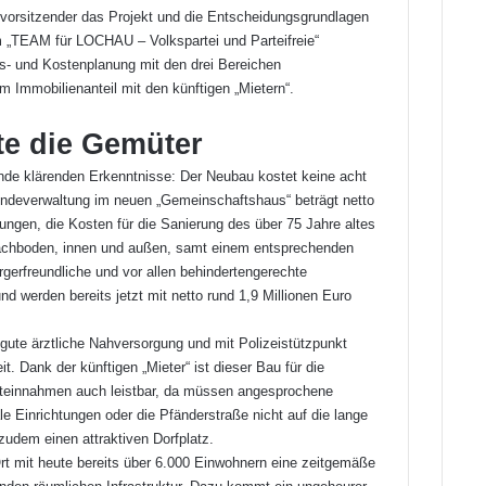
ryvorsitzender das Projekt und die Entscheidungsgrundlagen
 „TEAM für LOCHAU – Volkspartei und Parteifreie“
gs- und Kostenplanung mit den drei Bereichen
 Immobilienanteil mit den künftigen „Mietern“.
te die Gemüter
ende klärenden Erkenntnisse: Der Neubau kostet keine acht
eindeverwaltung im neuen „Gemeinschaftshaus“ beträgt netto
rungen, die Kosten für die Sanierung des über 75 Jahre altes
chboden, innen und außen, samt einem entsprechenden
ürgerfreundliche und vor allen behindertengerechte
nd werden bereits jetzt mit netto rund 1,9 Millionen Euro
 gute ärztliche Nahversorgung und mit Polizeistützpunkt
t. Dank der künftigen „Mieter“ ist dieser Bau für die
teinnahmen auch leistbar, da müssen angesprochene
le Einrichtungen oder die Pfänderstraße nicht auf die lange
udem einen attraktiven Dorfplatz.
rt mit heute bereits über 6.000 Einwohnern eine zeitgemäße