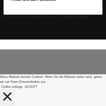
© Copyright 2026, All Rights Reserved |
Leiblachtal erleben
Facebook
X
Instagram
WhatsApp
Facebook
X
WhatsApp
Leiblachtal-
Telegram
Viber
Schaltfläche
App
"Zurück
zum
Anfang"
Diese Website benutzt Cookies. Wenn Sie die Website weiter nutzt, gehen
wir von Ihrem Einverständnis aus.
Cookie settings
ACCEPT