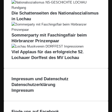
d
r
r
l
r
o
e
s
e
e
n
n
Die Schattenseiten des Nationalsozialismus
e
i
L
s
L
P
in Lochau
e
e
e
r
i
e
i
i
b
-
b
n
Sommerparty mit Faschingsflair beim
l
L
l
z
Hörbranzer Prinzenpaar
a
e
a
c
i
c
h
Viel Applaus für das erfolgreiche 52.
b
h
t
Lochauer Dorffest des MV Lochau
l
t
a
a
a
l
c
l
h
Impressum und Datenschutz
t
Datenschutzerklärung
a
Impressum
l
Finde uns auf Facebook