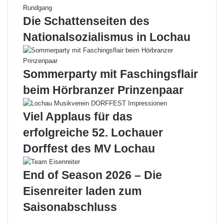
u
r
n
s
Die Schattenseiten des
k
a
Nationalsozialismus in Lochau
e
m
n
m
e
l
r
u
Sommerparty mit Faschingsflair
l
n
beim Hörbranzer Prinzenpaar
e
g
b
d
n
e
Viel Applaus für das
i
r
erfolgreiche 52. Lochauer
s
F
f
e
Dorffest des MV Lochau
ü
u
r
e
End of Season 2026 – Die
d
r
i
w
Eisenreiter laden zum
e
e
Saisonabschluss
v
h
i
r