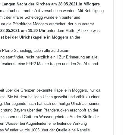
r
Langen Nacht der Kirchen am 28.05.2021 in Möggers
auf unbestimmte Zeit verschoben werden. Mit Beteiligung
 mit der Pfarre Scheidegg wurde ein bunter und
m die Pfarrkirche Möggers erarbeitet, der nun vorerst
m
28.05.2021 um 19.30 Uhr
unter dem Motto „A bizzle was
st bei der Ulrichskapelle in Möggers
an der
e Pfarre Scheidegg laden alle zu diesem
ung stattfindet, recht herzlich ein!! Zur Erinnerung an alle
ttesdienst eine FFP2 Maske tragen und den 2m Abstand
 weit über die Grenzen bekannte Kapelle in
Möggers
, nur ca.
rnt. Sie ist dem heiligen
Ulrich
geweiht und zählt zu einer
g. Der Legende nach hat sich der heilige Ulrich auf seinem
Richtung
Bayern
über den Pfänderrücken erschöpft an der
ergelassen und Gott um Wasser gebeten. An der Stelle der
ren Wasser bei Augenleiden eine heilende Wirkung
das Wunder wurde 1005 über der Quelle eine Kapelle