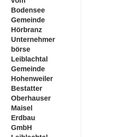
vom
Bodensee
Gemeinde
Gemeinde
Hörbranz
Hörbranz
Unternehmerbörse
Unternehmer
Leiblachtal
börse
Leiblachtal
Gemeinde
Gemeinde
Hohenweiler
Hohenweiler
Bestatter
Bestatter
Oberhauser
Oberhauser
Maisel
Maisel
Erdbau
Erdbau
GmbH
GmbH
Leiblachtal