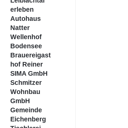
Leiblachtal
erleben
erleben
Autohaus
Autohaus
Natter
Natter
Wellenhof
Wellenhof
Bodensee
Bodensee
Brauereigasthof
Brauereigast
Reiner
hof Reiner
SIMA
SIMA GmbH
GmbH
Schmitzer
Schmitzer
Wohnbau
Wohnbau
GmbH
GmbH
Gemeinde
Gemeinde
Eichenberg
Eichenberg
Tischlerei