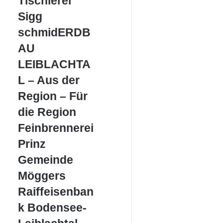
Tischlerei
Sigg
Sigg
schmidERDBAU
schmidERDB
LEIBLACHTAL
AU
–
Aus
LEIBLACHTA
der
L – Aus der
Region
–
Region – Für
Für
die Region
die
Region
Feinbrennerei
Feinbrennerei
Prinz
Prinz
Gemeinde
Gemeinde
Möggers
Möggers
Raiffeisenbank
Raiffeisenban
Bodensee-
k Bodensee-
Leiblachtal