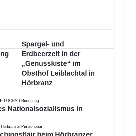
Spargel-
Spargel- und
und
ung
Erdbeerzeit in der
Erdbeerzeit
in
„Genusskiste“ im
der
Obsthof Leiblachtal in
„Genusskiste“
im
Hörbranz
Obsthof
Leiblachtal
in
Hörbranz
es Nationalsozialismus in
chingsflair beim Hörbranzer