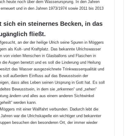
ht auch heute noch über dem Wasserursprung. In den Jahren
erneuert und in den Jahren 1973/1974 sowie 2011 bis 2013
 sich ein steinernes Becken, in das
ugänglich fließt.
ufgesucht, an der der heilige Ulrich seine Spuren in Möggers
angem als Kult- und Kraftplatz. Das bekannte Ulrichswasser
en von vielen Menschen in Glasballons und Flaschen in
die Augen benetzt und es soll die Linderung und Heilung
besitzt das Wasser ausgezeichnete Trinkwasserqualität und
Es soll außerdem Einfluss auf das Bewusstsein der
gen, dass alles Leben seinen Ursprung in Gott hat. Es soll
deltes Bewusstsein, in dem sie „erkennen“ und „sehen“
htung ändern und alles aus einem anderen Sichtwinkel
eheilt“ werden kann.
 Möggers mit einer Wallfahrt verbunden. Dadurch lebt die
 Jahren war die Ulrichskapelle ein wichtiger und bekannter
Gruppen besuchen den besonderen Ort, der immer wieder