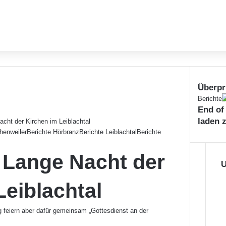
Überpr
Schließe
Berichte
End of
laden 
cht der Kirchen im Leiblachtal
henweiler
Berichte Hörbranz
Berichte Leiblachtal
Berichte
 Lange Nacht der
U
Leiblachtal
g feiern aber dafür gemeinsam „Gottesdienst an der