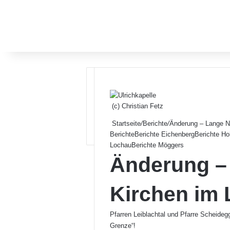
(c) Christian Fetz
Startseite
/
Berichte
/
Änderung – Lange Na
Berichte
Berichte Eichenberg
Berichte Ho
Lochau
Berichte Möggers
Änderung –
Kirchen im 
Pfarren Leiblachtal und Pfarre Scheideg
Grenze“!