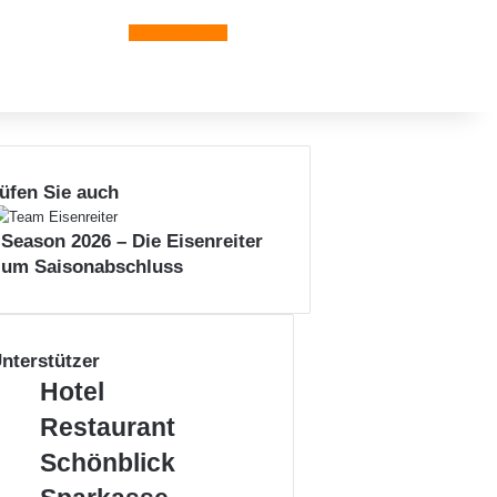
Leiblachtal-App
üfen Sie auch
n
 Season 2026 – Die Eisenreiter
zum Saisonabschluss
nterstützer
Hotel
Hotel
Restaurant
Restaurant
Schönblick
Schönblick
Sparkasse