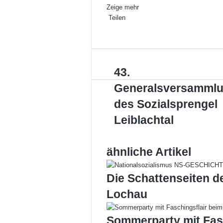
Zeige mehr
Teilen
Facebook
X
LinkedIn
Pinterest
WhatsApp
Teile
Drucken
per
E-
Mail
43.
43.
Generalsversammlung
Generalsversamml
des
Sozialsprengel
des Sozialsprengel
Leiblachtal
Leiblachtal
ähnliche Artikel
Die Schattenseiten d
Lochau
Sommerparty mit Fas