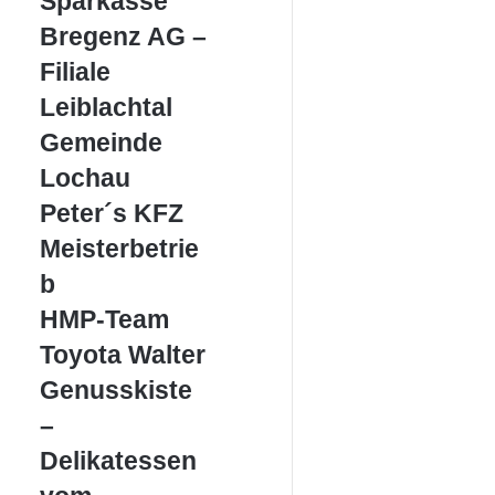
Sparkasse
Bregenz
Bregenz AG –
AG
–
Filiale
Filiale
Leiblachtal
Leiblachtal
Gemeinde
Gemeinde
Lochau
Lochau
Peter
Peter´s KFZ
´s
Meisterbetrie
KFZ
Meisterbetrieb
b
HMP-
HMP-Team
Team
Toyota
Toyota Walter
Walter
Genusskiste
Genusskiste
–
–
Delikatessen
vom
Delikatessen
Bodensee