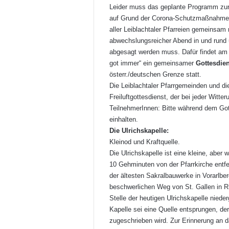
Leider muss das geplante Programm zu
auf Grund der Corona-Schutzmaßnahmen 
aller Leiblachtaler Pfarreien gemeinsam
abwechslungsreicher Abend in und rund u
abgesagt werden muss. Dafür findet a
got immer“ ein gemeinsamer
Gottesdien
österr./deutschen Grenze statt.
Die Leiblachtaler Pfarrgemeinden und di
Freiluftgottesdienst, der bei jeder Witter
TeilnehmerInnen: Bitte während dem Go
einhalten.
Die Ulrichskapelle:
Kleinod und Kraftquelle.
Die Ulrichskapelle ist eine kleine, aber
10 Gehminuten von der Pfarrkirche entfe
der ältesten Sakralbauwerke in Vorarlber
beschwerlichen Weg von St. Gallen in 
Stelle der heutigen Ulrichskapelle nied
Kapelle sei eine Quelle entsprungen, de
zugeschrieben wird. Zur Erinnerung an 