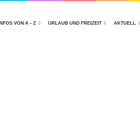
INFOS VON A – Z
URLAUB UND FREIZEIT
AKTUELL