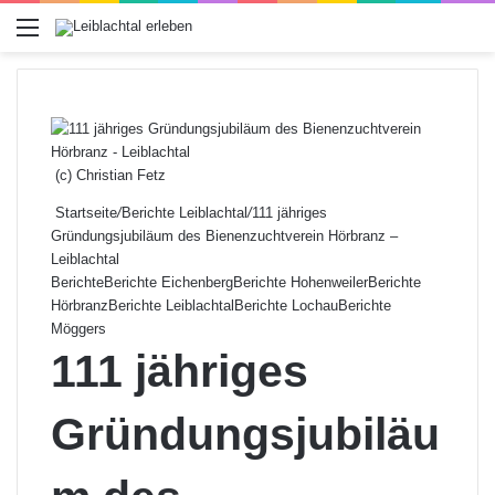
Menü
(c) Christian Fetz
Startseite
/
Berichte Leiblachtal
/
111 jähriges
Gründungsjubiläum des Bienenzuchtverein Hörbranz –
Leiblachtal
Berichte
Berichte Eichenberg
Berichte Hohenweiler
Berichte
Hörbranz
Berichte Leiblachtal
Berichte Lochau
Berichte
Möggers
111 jähriges
Gründungsjubiläu