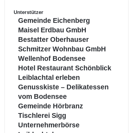
Unterstützer
Gemeinde
Gemeinde Eichenberg
Eichenberg
Maisel
Maisel Erdbau GmbH
Erdbau
Bestatter
Bestatter Oberhauser
GmbH
Oberhauser
Schmitzer
Schmitzer Wohnbau GmbH
Wohnbau
Wellenhof
Wellenhof Bodensee
GmbH
Bodensee
Hotel
Hotel Restaurant Schönblick
Restaurant
Leiblachtal
Leiblachtal erleben
Schönblick
erleben
Genusskiste
Genusskiste – Delikatessen
–
vom Bodensee
Delikatessen
vom
Gemeinde
Gemeinde Hörbranz
Bodensee
Hörbranz
Tischlerei
Tischlerei Sigg
Sigg
Unternehmerbörse
Unternehmerbörse
Leiblachtal