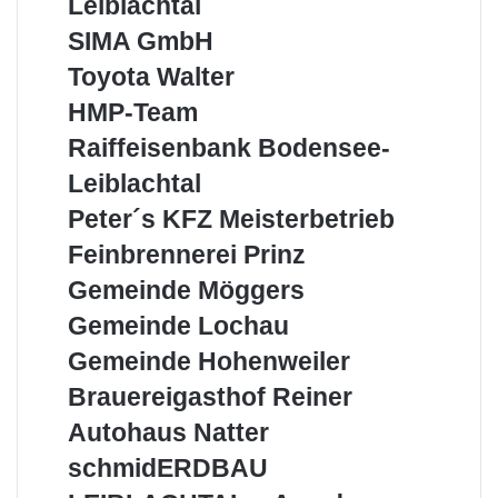
Leiblachtal
SIMA
SIMA GmbH
GmbH
Toyota
Toyota Walter
Walter
HMP-
HMP-Team
Team
Raiffeisenbank
Raiffeisenbank Bodensee-
Bodensee-
Leiblachtal
Leiblachtal
Peter
Peter´s KFZ Meisterbetrieb
´s
Feinbrennerei
Feinbrennerei Prinz
KFZ
Prinz
Meisterbetrieb
Gemeinde
Gemeinde Möggers
Möggers
Gemeinde
Gemeinde Lochau
Lochau
Gemeinde
Gemeinde Hohenweiler
Hohenweiler
Brauereigasthof
Brauereigasthof Reiner
Reiner
Autohaus
Autohaus Natter
Natter
schmidERDBAU
schmidERDBAU
LEIBLACHTAL