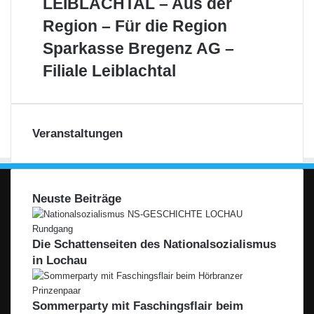
LEIBLACHTAL – Aus der
–
Aus
Region – Für die Region
der
Sparkasse
Sparkasse Bregenz AG –
Region
Bregenz
–
Filiale Leiblachtal
AG
Für
–
die
Filiale
Region
Leiblachtal
Veranstaltungen
Neuste Beiträge
Die Schattenseiten des Nationalsozialismus
in Lochau
Sommerparty mit Faschingsflair beim