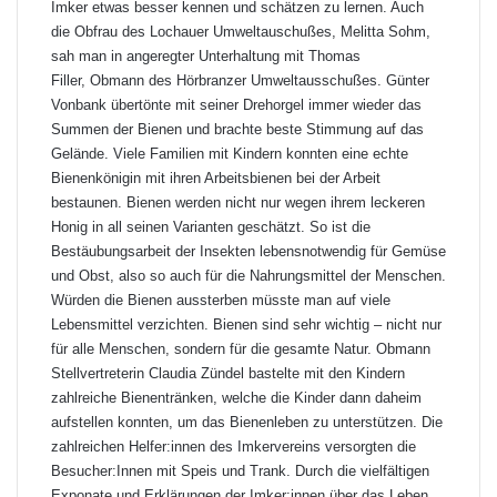
Imker etwas besser kennen und schätzen zu lernen. Auch
die Obfrau des Lochauer Umweltauschußes, Melitta Sohm,
sah man in angeregter Unterhaltung mit Thomas
Filler, Obmann des Hörbranzer Umweltausschußes. Günter
Vonbank übertönte mit seiner Drehorgel immer wieder das
Summen der Bienen und brachte beste Stimmung auf das
Gelände. Viele Familien mit Kindern konnten eine echte
Bienenkönigin mit ihren Arbeitsbienen bei der Arbeit
bestaunen. Bienen werden nicht nur wegen ihrem leckeren
Honig in all seinen Varianten geschätzt. So ist die
Bestäubungsarbeit der Insekten lebensnotwendig für Gemüse
und Obst, also so auch für die Nahrungsmittel der Menschen.
Würden die Bienen aussterben müsste man auf viele
Lebensmittel verzichten. Bienen sind sehr wichtig – nicht nur
für alle Menschen, sondern für die gesamte Natur. Obmann
Stellvertreterin Claudia Zündel bastelte mit den Kindern
zahlreiche Bienentränken, welche die Kinder dann daheim
aufstellen konnten, um das Bienenleben zu unterstützen. Die
zahlreichen Helfer:innen des Imkervereins versorgten die
Besucher:Innen mit Speis und Trank. Durch die vielfältigen
Exponate und Erklärungen der Imker:innen über das Leben