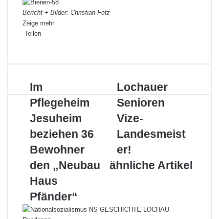
Bericht + Bilder: Christian Fetz
Zeige mehr
Teilen
Facebook
X
LinkedIn
Pinterest
WhatsApp
Teile
Drucken
per
E-
Mail
Im
Lochauer
Im
Lochauer
Pflegeheim
Senioren
Pflegeheim
Senioren
Jesuheim
Vize-
beziehen
Landesmeister!
Jesuheim
Vize-
36
beziehen 36
Landesmeist
Bewohner
den
Bewohner
er!
„Neubau
den „Neubau
ähnliche Artikel
Haus
Pfänder“
Haus
Pfänder“