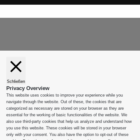
WhatsApp
Facebook
X
WhatsApp
Leiblachtal-
Telegram
Viber
Schaltfläche
App
"Zurück
zum
Anfang"
Schließen
Privacy Overview
This website uses cookies to improve your experience while you
navigate through the website. Out of these, the cookies that are
categorized as necessary are stored on your browser as they are
essential for the working of basic functionalities of the website. We
also use third-party cookies that help us analyze and understand how
you use this website. These cookies will be stored in your browser
only with your consent. You also have the option to opt-out of these